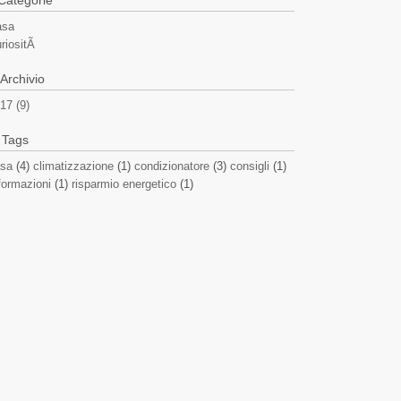
Categorie
asa
riositÃ
Archivio
17 (9)
Tags
sa
(4)
climatizzazione
(1)
condizionatore
(3)
consigli
(1)
formazioni
(1)
risparmio energetico
(1)