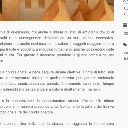
C
Cu
iva di quest'anno, ma anche a ridurre gli stati di emicrania dovuti al
20
rischi e le conseguenze derivanti da un suo utilizzo eccessivo.
eleteria ma anche rischiosa per la salute. I soggetti maggiormente a
 più fragile e soggetta a maggiori turbamenti, poiché possiedono delle
ca
nni di età. Per questo è doveroso prendere le giuste precauzioni per
In
oro.
a condizionata, è bene seguire alcune direttive. Prima di tutto, non
a la temperatura interna e quella esterna può portare emicranie
e che l'aria condizionata sia puntata direttamente su di loro. Dunque
si rinfreschi ma senza andare a colpire direttamente i bambini.
 è la manutenzione del condizionatore stesso. Pulire i filtri riduce
o colpire in maniera preponderante. Solitamente la pulizia dei filtri va
izzo che si fa del condizionatore.
midificazione. Una volta che la stanza ha raggiunto la temperatura