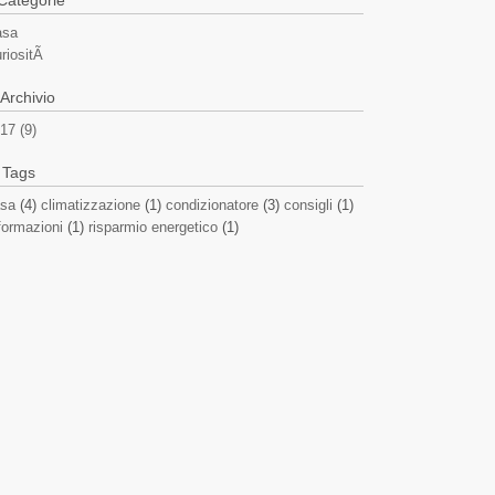
Categorie
asa
riositÃ
Archivio
17 (9)
Tags
sa
(4)
climatizzazione
(1)
condizionatore
(3)
consigli
(1)
formazioni
(1)
risparmio energetico
(1)