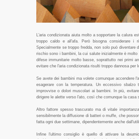
L'aria condizionata aiuta molto a sopportare la calura est
troppo caldo e all'afa. Però bisogna considerare i 
Specialmente se troppo fredda, non solo può diventare d
rischio sono i bambini, la cui salute inizialmente è molto
difese immunitarie molto basse, soprattutto nei primi a
evitare che l'aria condizionata risulti troppo dannosa per l
Se avete dei bambini ma volete comunque accendere l'ari
esagerare con la temperatura. Un eccessivo sbalzo tr
improvvise o dolori muscolari ai bambini. In più, evitar
dirigere le alette verso l'ato, così che comunque la casa 
Altro fattore spesso trascurato ma di vitale importanza
sensibilmente la diffusione di batteri o muffe, che posson
fatta ogni due settimane, dipendentemente anche dall'util
Infine l'ultimo consiglio è quello di attivare la deu